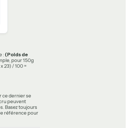
e :
(Poids de
mple, pour 150g
x 23) / 100 =
ar ce dernier se
k cru peuvent
es. Basez toujours
 de référence pour