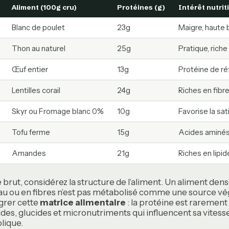
Aliment (100g cru)
Protéines (g)
Intérêt nutrit
Blanc de poulet
23g
Maigre, haute b
Thon au naturel
25g
Pratique, rich
Œuf entier
13g
Protéine de r
Lentilles corail
24g
Riches en fibre
Skyr ou Fromage blanc 0%
10g
Favorise la sat
Tofu ferme
15g
Acides aminés
Amandes
21g
Riches en lipid
 brut, considérez la structure de l’aliment. Un aliment den
au ou en fibres n’est pas métabolisé comme une source vé
égrer cette
matrice alimentaire
: la protéine est rarement i
ides, glucides et micronutriments qui influencent sa vitess
lique.