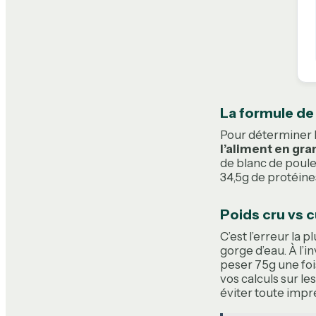
La formule de 
Pour déterminer la
l’aliment en gr
de blanc de poulet
34,5g de protéine
Poids cru vs c
C’est l’erreur la p
gorge d’eau. À l’i
peser 75g une fois
vos calculs sur le
éviter toute impr