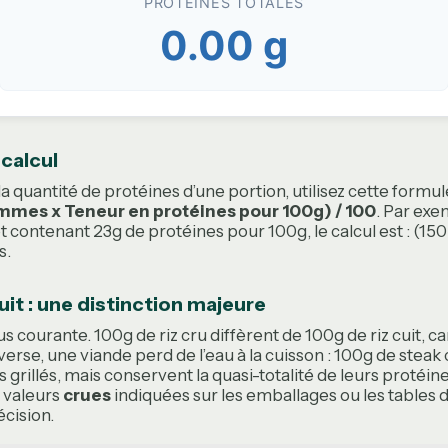
PROTÉINES TOTALES
0.00 g
calcul
 quantité de protéines d’une portion, utilisez cette formul
ammes x Teneur en protéines pour 100g) / 100
. Par exe
 contenant 23g de protéines pour 100g, le calcul est : (150 
s.
uit : une distinction majeure
lus courante. 100g de riz cru diffèrent de 100g de riz cuit, c
nverse, une viande perd de l’eau à la cuisson : 100g de stea
 grillés, mais conservent la quasi-totalité de leurs protéin
s valeurs
crues
indiquées sur les emballages ou les tables
écision.