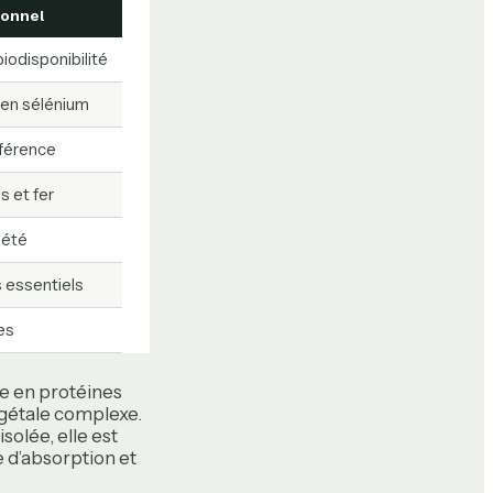
ionnel
iodisponibilité
e en sélénium
éférence
s et fer
iété
 essentiels
es
se en protéines
gétale complexe.
solée, elle est
e d’absorption et