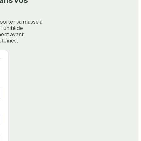
pporter sa masse à
t l’unité de
ment avant
otéines.