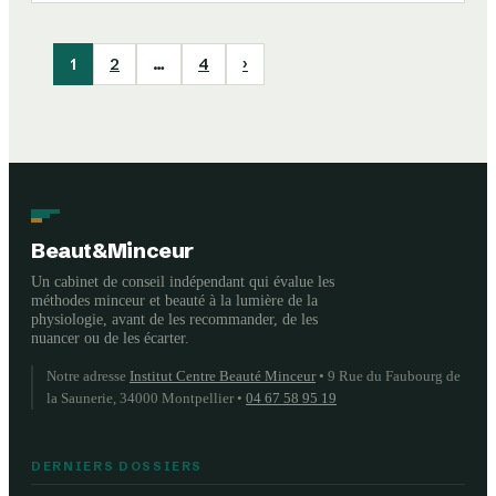
1
2
…
4
›
Beaut&Minceur
Un cabinet de conseil indépendant qui évalue les
méthodes minceur et beauté à la lumière de la
physiologie, avant de les recommander, de les
nuancer ou de les écarter.
Notre adresse
Institut Centre Beauté Minceur
•
9 Rue du Faubourg de
la Saunerie, 34000 Montpellier
•
04 67 58 95 19
DERNIERS DOSSIERS