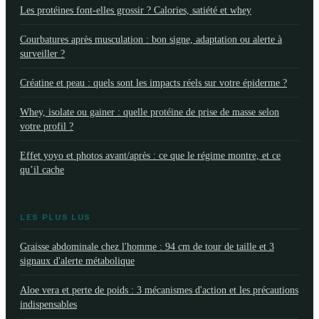
Les protéines font-elles grossir ? Calories, satiété et whey
Courbatures après musculation : bon signe, adaptation ou alerte à
surveiller ?
Créatine et peau : quels sont les impacts réels sur votre épiderme ?
Whey, isolate ou gainer : quelle protéine de prise de masse selon
votre profil ?
Effet yoyo et photos avant/après : ce que le régime montre, et ce
qu’il cache
LES PLUS LUS
Graisse abdominale chez l'homme : 94 cm de tour de taille et 3
signaux d'alerte métabolique
Aloe vera et perte de poids : 3 mécanismes d'action et les précautions
indispensables