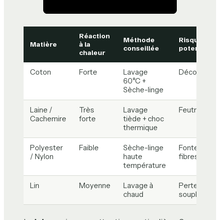
Réaction
Méthode
Risque
Matière
à la
conseillée
potentiel
chaleur
Coton
Forte
Lavage
Décoloratio
60°C +
Sèche-linge
Laine /
Très
Lavage
Feutrage
Cachemire
forte
tiède + choc
thermique
Polyester
Faible
Sèche-linge
Fonte des
/ Nylon
haute
fibres
température
Lin
Moyenne
Lavage à
Perte de
chaud
souplesse