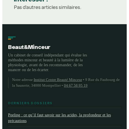
Pas d'autres articles similaires.
Beaut&Minceur
Un cabinet de conseil indépendant qui évalue les
méthodes minceur et beauté à la lumière de la
physiologie, avant de les recommander, de les
nuancer ou de les écarter.
Notre adresse
Institut Centre Beauté Minceur
•
9 Rue du Faubourg de
la Saunerie, 34000 Montpellier
•
04 67 58 95 19
DERNIERS DOSSIERS
Peeling : ce qu’il faut savoir sur les acides, la profondeur et les
précautions