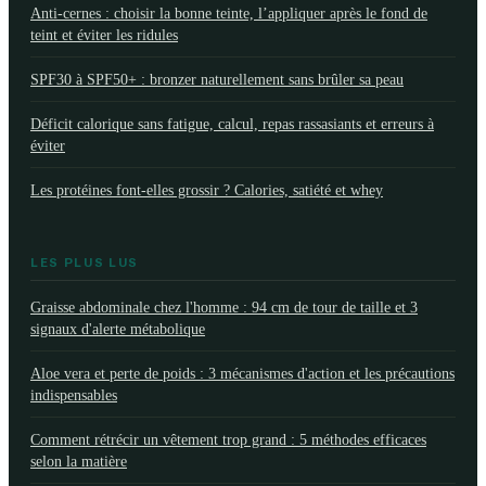
Anti-cernes : choisir la bonne teinte, l’appliquer après le fond de
teint et éviter les ridules
SPF30 à SPF50+ : bronzer naturellement sans brûler sa peau
Déficit calorique sans fatigue, calcul, repas rassasiants et erreurs à
éviter
Les protéines font-elles grossir ? Calories, satiété et whey
LES PLUS LUS
Graisse abdominale chez l'homme : 94 cm de tour de taille et 3
signaux d'alerte métabolique
Aloe vera et perte de poids : 3 mécanismes d'action et les précautions
indispensables
Comment rétrécir un vêtement trop grand : 5 méthodes efficaces
selon la matière