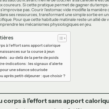
s au saut du lit avant même de toucher à sa cafetière est d
coureurs. Si cette pratique permet de gagner du temps ou
e s’improvise pas. Courir l’estomac vide modifie la manière
ans ses ressources, transformant une simple sortie en un
ique. Pour que cette habitude matinale reste un allié de vo
mprendre les mécanismes physiologiques en jeu.
tières
ps à l’effort sans apport calorique
naissances sur la course à jeun
éels : au-delà de la perte de poids
re-indications : les signaux d’alerte
 pour une séance sécurisée
u après petit-déjeuner : que choisir ?
 corps à l’effort sans apport caloriq