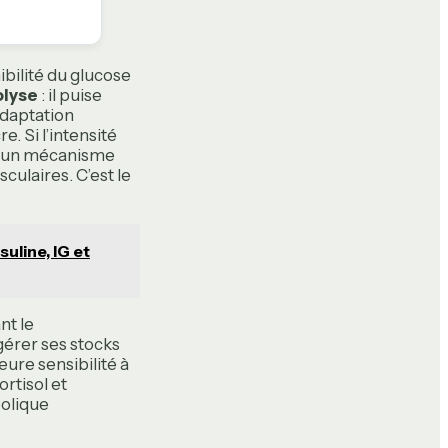
ibilité du glucose
olyse
: il puise
adaptation
. Si l’intensité
, un mécanisme
culaires. C’est le
suline, IG et
nt le
gérer ses stocks
eure sensibilité à
ortisol et
bolique