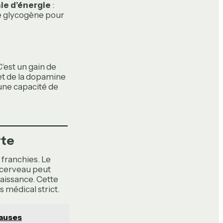
e d’énergie
:
re glycogène pour
C’est un gain de
 et de la dopamine
une capacité de
rte
 franchies. Le
 cerveau peut
aissance. Cette
 médical strict.
causes