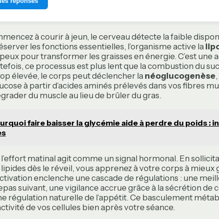
mes réponses
encez à courir à jeun, le cerveau détecte la faible dispon
éserver les fonctions essentielles, l’organisme active la
lip
dipeux pour transformer les graisses en énergie. C’est une 
fois, ce processus est plus lent que la combustion du sucre
trop élevée, le corps peut déclencher la
néoglucogenèse
ucose à partir d’acides aminés prélevés dans vos fibres mus
égrader du muscle au lieu de brûler du gras.
urquoi faire baisser la glycémie aide à perdre du poids : in
es
l’effort matinal agit comme un signal hormonal. En sollicita
ipides dès le réveil, vous apprenez à votre corps à mieux 
activation enclenche une cascade de régulations : une meill
 repas suivant, une vigilance accrue grâce à la sécrétion de c
une régulation naturelle de l’appétit. Ce basculement méta
ctivité de vos cellules bien après votre séance.