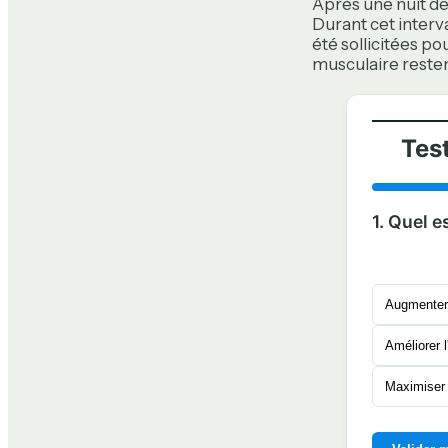
Après une nuit de
Durant cet interv
été sollicitées p
musculaire resten
Tes
1. Quel e
Augmenter
Améliorer l
Maximiser 