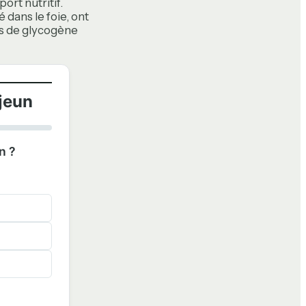
ort nutritif.
é dans le foie, ont
ves de glycogène
jeun
n ?