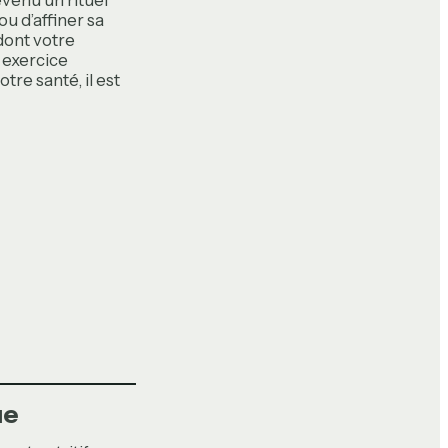
evenu un rituel
 d’affiner sa
 dont votre
 exercice
tre santé, il est
ue