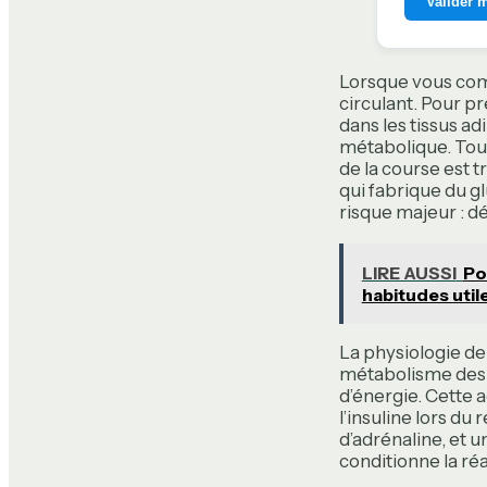
Valider 
Lorsque vous comm
circulant. Pour pr
dans les tissus a
métabolique. Toute
de la course est 
qui fabrique du gl
risque majeur : d
LIRE AUSSI
Po
habitudes util
La physiologie de 
métabolisme des l
d’énergie. Cette 
l’insuline lors du
d’adrénaline, et 
conditionne la réa