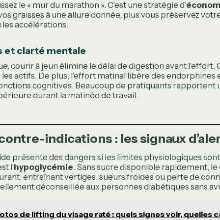
ssez le « mur du marathon ». C’est une stratégie d’
économi
z vos graisses à une allure donnée, plus vous préservez vot
u les accélérations.
 et clarté mentale
e, courir à jeun élimine le délai de digestion avant l’effort. 
les actifs. De plus, l’effort matinal libère des endorphines
fonctions cognitives. Beaucoup de pratiquants rapportent 
érieure durant la matinée de travail.
contre-indications : les signaux d’ale
ide présente des dangers si les limites physiologiques sont
t l’
hypoglycémie
. Sans sucre disponible rapidement, le
ant, entraînant vertiges, sueurs froides ou perte de conn
ellement déconseillée aux personnes diabétiques sans avis
otos de lifting du visage raté : quels signes voir, quelles 