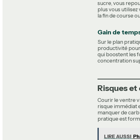
sucre, vous repou
plus vous utilise
la fin de course o
Gain de temps
Sur le plan pratiqu
productivité pour 
qui boostent les 
concentration sup
Risques et 
Courir le ventre v
risque immédiat es
manquer de carbur
pratique est form
LIRE AUSSI
Ph