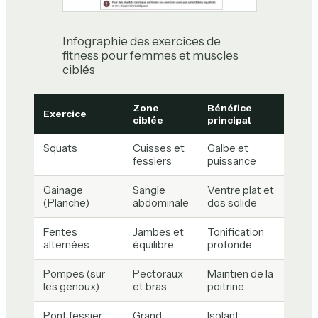
Infographie des exercices de
fitness pour femmes et muscles
ciblés
Zone
Bénéfice
Exercice
ciblée
principal
Squats
Cuisses et
Galbe et
fessiers
puissance
Gainage
Sangle
Ventre plat et
(Planche)
abdominale
dos solide
Fentes
Jambes et
Tonification
alternées
équilibre
profonde
Pompes (sur
Pectoraux
Maintien de la
les genoux)
et bras
poitrine
Pont fessier
Grand
Isolant