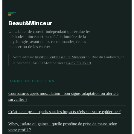
brassière de sport
qui protège
vraiment votre
Beaut&Minceur
poitrine
Un cabinet de conseil indépendant qui évalue les
méthodes minceur et beauté à la lumière de la
physiologie, avant de les recommander, de les
nuancer ou de les écarter.
Notre adresse
Institut Centre Beauté Minceur
•
9 Rue du Faubourg de
la Saunerie, 34000 Montpellier
•
04 67 58 95 19
DERNIERS DOSSIERS
Courbatures après musculation : bon signe, adaptation ou alerte à
surveiller ?
Créatine et peau : quels sont les impacts réels sur votre épiderme ?
Whey, isolate ou gainer : quelle protéine de prise de masse selon
votre profil ?