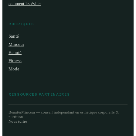
comment les éviter
RUBRIQUES
Santé
Minceur
Beauté
Fitness
Mode
RESSOURCES PARTENAIRES
Beaut&Minceur — conseil indépendant en esthétique corporelle &
nutrition
Nous écrire