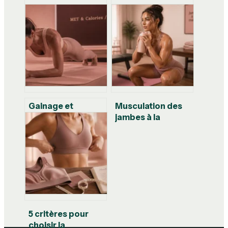
Gainage et
Musculation des
calories : combien
jambes à la
en brûlez-vous
maison : 5
vraiment selon
variantes de squat
votre poids ?
pour briser votre
stagnation
5 critères pour
choisir la