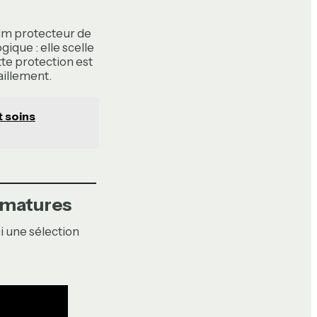
ilm protecteur de
ique : elle scelle
tte protection est
aillement.
t soins
 matures
i une sélection