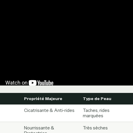
Propriété Majeure
Type de Peau
Cicatrisante & Anti-rides
Taches, rides
marquées
Nourrissante &
Très sèches