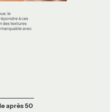
ue, le
r répondre à ces
in des textures
 remarquable avec
ble après 50