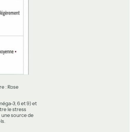
e : Rose
éga-3, 6 et 9) et
re le stress
ge une source de
ls.