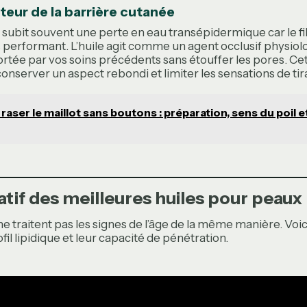
teur de la barrière cutanée
subit souvent une perte en eau transépidermique car le f
 performant. L’huile agit comme un agent occlusif physiolog
ortée par vos soins précédents sans étouffer les pores. Ce
onserver un aspect rebondi et limiter les sensations de tir
 raser le maillot sans boutons : préparation, sens du poil e
tif des meilleures huiles pour peaux
ne traitent pas les signes de l’âge de la même manière. Voic
fil lipidique et leur capacité de pénétration.