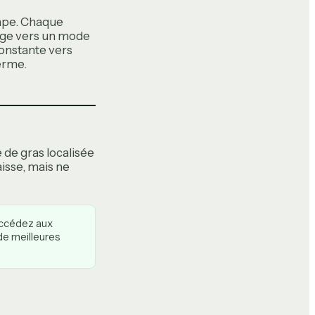
ape. Chaque
kage vers un mode
constante vers
terme.
 de gras localisée
isse, mais ne
cédez aux
de meilleures