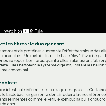
et les fibres : le duo gagnant
amment de protéines augmente l’effet thermique des ali
 musculaire. Un métabolisme de base élevé, favorisé par l
ies au repos. Les fibres, quant à elles, ralentissent l’abso
atiété. Elles nettoient le système digestif, limitant les ball
lume abdominal.
crobiote
flore intestinale influence le stockage des graisses. Certain
e le
Lactobacillus gasseri
, aident à réduire la circonférenc
ents fermentés comme le kéfir, le kombucha ou la choucro
 de gras.