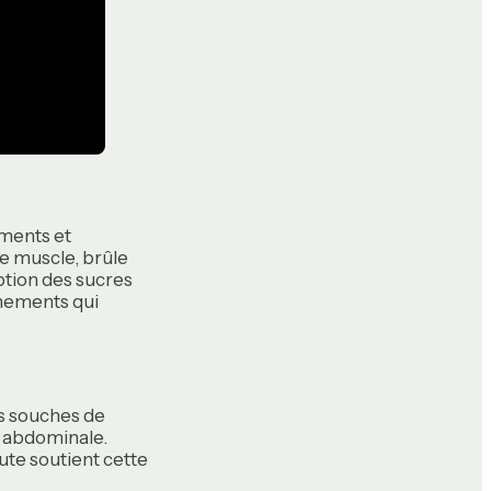
ments et
e muscle, brûle
rption des sucres
onnements qui
es souches de
e abdominale.
ute soutient cette