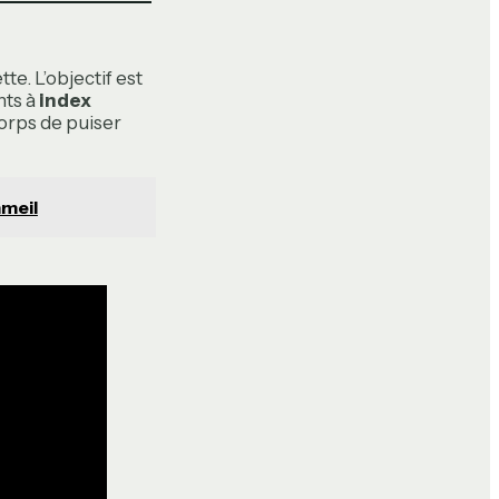
te. L’objectif est
nts à
index
corps de puiser
mmeil