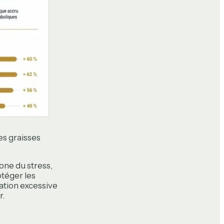
es graisses
one du stress,
otéger les
ation excessive
r.