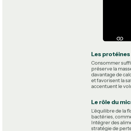
Les protéines 
Consommer suffis
préserve la masse
davantage de calor
et favorisent la s
accentuent le vo
Le rôle du mi
L’équilibre de la 
bactéries, comm
Intégrer des alim
stratégie de perte