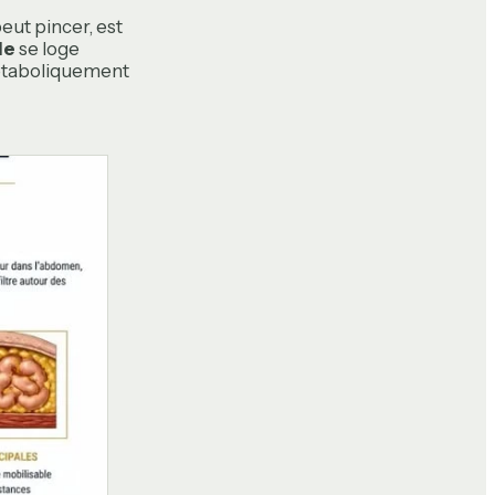
peut pincer, est
le
se loge
métaboliquement