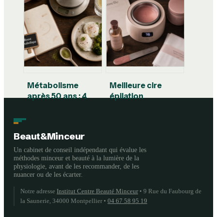
collagène coréen :
cicatrices et
3 critères pour
étapes clés de la
éviter les achats
récupération
inutiles
Métabolisme
Meilleure cire
après 50 ans : 4
épilation
leviers pour brûler
professionnelle :
plus de calories au
comparatif et
repos
critères de choix
Beaut&Minceur
pour instituts
Un cabinet de conseil indépendant qui évalue les
méthodes minceur et beauté à la lumière de la
physiologie, avant de les recommander, de les
nuancer ou de les écarter.
Notre adresse
Institut Centre Beauté Minceur
•
9 Rue du Faubourg de
la Saunerie, 34000 Montpellier
•
04 67 58 95 19