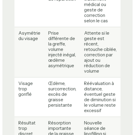
médical ou
geste de
correction
selon le cas
Asymétrie
Prise
Attente si le
du visage
différente de
geste est
la greffe,
récent,
volume
retouche ciblée,
injecté inégal,
correction par
œdème
ajout ou
asymétrique
réduction de
volume
Visage
Œdème,
Réévaluation à
trop
surcorrection,
distance,
gonflé
excès de
éventuel geste
graisse
de diminution si
persistante
le volume reste
excessif
Résultat
Résorption
Nouvelle
trop
importante
séance de
discret
de la graisse
lipofilling si