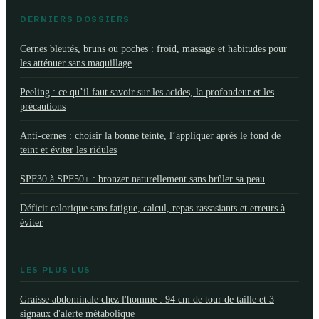
DERNIERS DOSSIERS
Cernes bleutés, bruns ou poches : froid, massage et habitudes pour
les atténuer sans maquillage
Peeling : ce qu’il faut savoir sur les acides, la profondeur et les
précautions
Anti-cernes : choisir la bonne teinte, l’appliquer après le fond de
teint et éviter les ridules
SPF30 à SPF50+ : bronzer naturellement sans brûler sa peau
Déficit calorique sans fatigue, calcul, repas rassasiants et erreurs à
éviter
LES PLUS LUS
Graisse abdominale chez l'homme : 94 cm de tour de taille et 3
signaux d'alerte métabolique